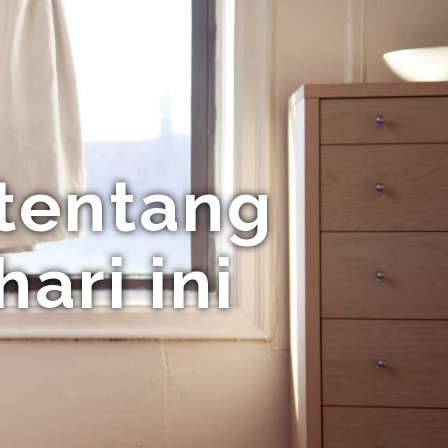
 tentang
ari ini