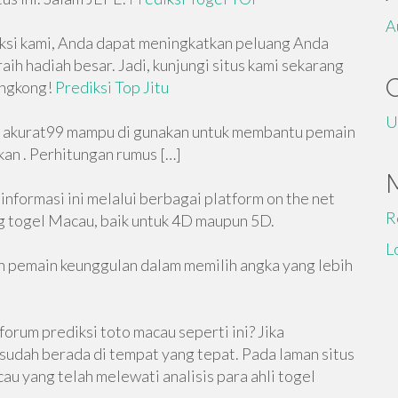
A
si kami, Anda dapat meningkatkan peluang Anda
 hadiah besar. Jadi, kunjungi situs kami sekarang
ongkong!
Prediksi Top Jitu
U
ksi akurat99 mampu di gunakan untuk membantu pemain
an . Perhitungan rumus […]
formasi ini melalui berbagai platform on the net
R
g togel Macau, baik untuk 4D maupun 5D.
L
n pemain keunggulan dalam memilih angka yang lebih
orum prediksi toto macau seperti ini? Jika
sudah berada di tempat yang tepat. Pada laman situs
au yang telah melewati analisis para ahli togel