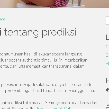
S
me
fo
i tentang prediksi
C
pengumuman hasil dilakukan secara langsung
B
luar secara authentic-time. Hal ini memberikan
H
rta, dan juga memastikan transparansi dalam
H
proses ini menjadi salah satu daya tarik utama, di
4
ti perkembangan hasil tanpa harus menunggu lama.
enai prediksi toto macau, Semoga anda puas terhadap
tus ini. Salam JEPE.
Prediksi Togel TOP