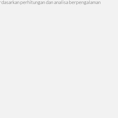
erdasarkan perhitungan dan analisa berpengalaman