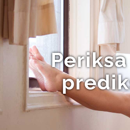
Periksa
predik